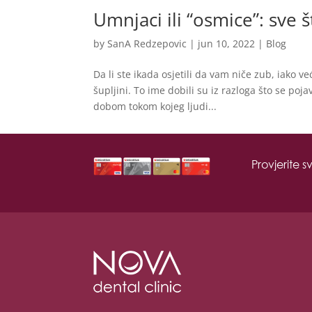
Umnjaci ili “osmice”: sve 
by
SanA Redzepovic
|
jun 10, 2022
|
Blog
Da li ste ikada osjetili da vam niče zub, iako v
šupljini. To ime dobili su iz razloga što se poj
dobom tokom kojeg ljudi...
Provjerite 