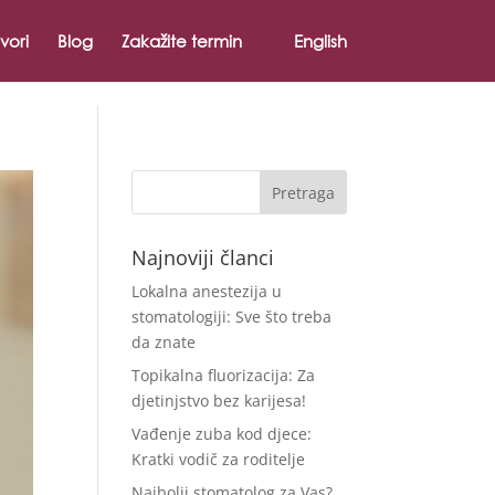
vori
Blog
Zakažite termin
English
Najnoviji članci
Lokalna anestezija u
stomatologiji: Sve što treba
da znate
Topikalna fluorizacija: Za
djetinjstvo bez karijesa!
Vađenje zuba kod djece:
Kratki vodič za roditelje
Najbolji stomatolog za Vas?