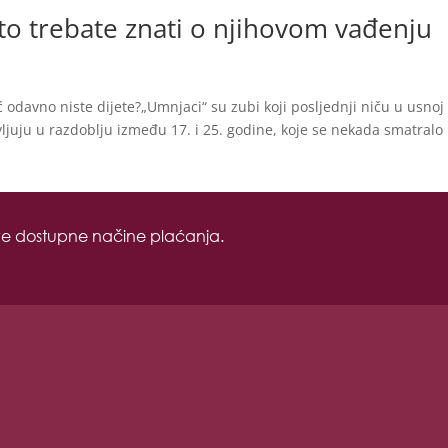
što trebate znati o njihovom vađenju
eć odavno niste dijete?„Umnjaci“ su zubi koji posljednji niču u usnoj
avljuju u razdoblju između 17. i 25. godine, koje se nekada smatralo
sve dostupne načine plaćanja.