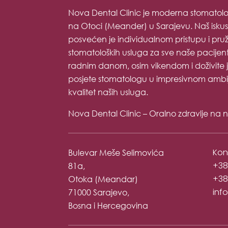
Nova Dental Clinic je moderna stomatolo
na Otoci (Meander) u Sarajevu. Naš isku
posvećen je individualnom pristupu i pruža
stomatoloških usluga za sve naše pacijent
radnim danom, osim vikendom i doživite j
posjete stomatologu u impresivnom ambije
kvalitet naših usluga.
Nova Dental Clinic – Oralno zdravlje na 
Kon
Bulevar Meše Selimovića
+387
81a,
+38
Otoka (Meandar)
inf
71000 Sarajevo,
Bosna i Hercegovina