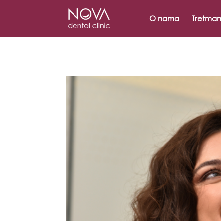
/* scripta za slike*/
/* scripta za footer*/
O nama
Tretman