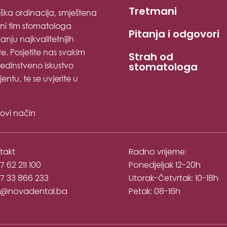
Tretmani
ška ordinacija, smještena
sni tim stomatologa
Pitanja i odgovori
nju najkvalitetnijih
e. Posjetite nas svakim
Strah od
edinstveno iskustvo
stomatologa
ntu, te se uvjerite u
novi način
takt
Radno vrijeme:
 62 211 100
Ponedjeljak 12-20h
7 33 866 233
Utorak-Četvrtak: 10-18h
o@novadental.ba
Petak: 08-16h