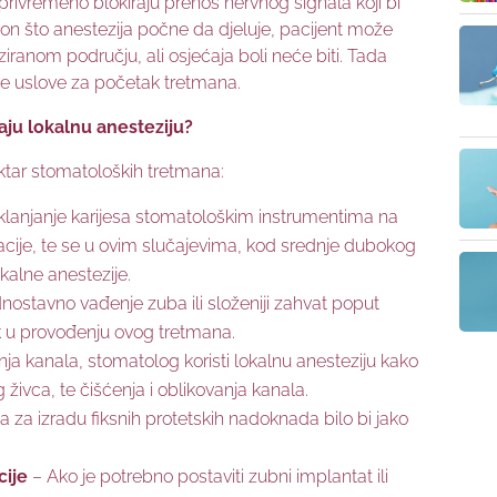
privremeno blokiraju prenos nervnog signala koji bi
on što anestezija počne da djeluje, pacijent može
eziranom području, ali osjećaja boli neće biti. Tada
e uslove za početak tretmana.
ju lokalnu anesteziju?
ektar stomatoloških tretmana:
lanjanje karijesa stomatološkim instrumentima na
acije, te se u ovim slučajevima, kod srednje dubokog
okalne anestezije.
ednostavno vađenje zuba ili složeniji zahvat poput
ak u provođenju ovog tretmana.
ja kanala, stomatolog koristi lokalnu anesteziju kako
g živca, te čišćenja i oblikovanja kanala.
a za izradu fiksnih protetskih nadoknada bilo bi jako
cije
– Ako je potrebno postaviti zubni implantat ili