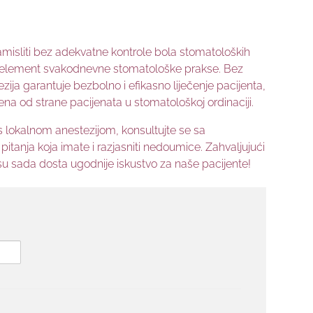
isliti bez adekvatne kontrole bola stomatoloških
ni element svakodnevne stomatološke prakse. Bez
zija garantuje bezbolno i efikasno liječenje pacijenta,
ena od strane pacijenata u stomatološkoj ordinaciji.
s lokalnom anestezijom, konsultujte se sa
itanja koja imate i razjasniti nedoumice. Zahvaljujući
 su sada dosta ugodnije iskustvo za naše pacijente!