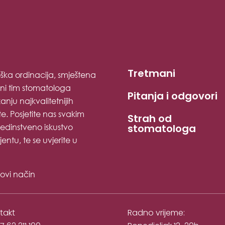
Tretmani
ška ordinacija, smještena
sni tim stomatologa
Pitanja i odgovori
nju najkvalitetnijih
e. Posjetite nas svakim
Strah od
edinstveno iskustvo
stomatologa
ntu, te se uvjerite u
novi način
takt
Radno vrijeme: