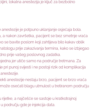
ljini, lokalna anestezija je ključ za bezbolno
anestezije je potpuno uklanjanje osjećaja bola.
, a nakon završetka, pacijent se bez smetnje vraća
se bavite poslom koji zahtijeva bilo kakav oblik
atologu prije zakazivanja termina, kako se izbjegao
edno prije vašeg poslovnog zadatka.
bjedna jer utiče samo na područje tretmana. Za
 pri punoj svijesti i ne postoji rizik od komplikacija
anestezije.
kti anestezije nestaju brzo, pacijent se brzo vraća
može osećati blagu utrnulost u tretiranom području
rijetke, a najčešće se sastoje u kratkotrajnoj
 u području gde je injekcija data.