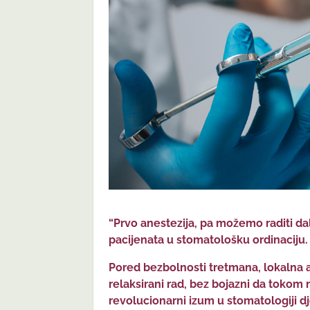
“Prvo anestezija, pa možemo raditi dal
pacijenata u stomatološku ordinaciju.
Pored bezbolnosti tretmana, lokaln
relaksirani rad, bez bojazni da tokom
revolucionarni izum u stomatologiji dje