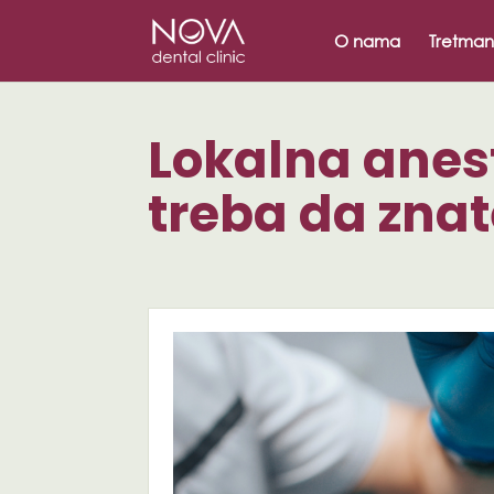
/* scripta za slike*/
/* scripta za footer*/
O nama
Tretman
Lokalna anest
treba da zna