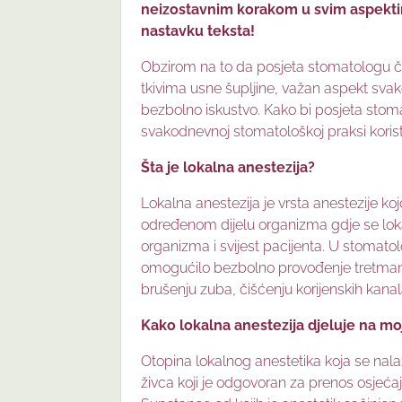
neizostavnim korakom u svim aspekti
nastavku teksta!
Obzirom na to da posjeta stomatologu če
tkivima usne šupljine, važan aspekt svak
bezbolno iskustvo. Kako bi posjeta stom
svakodnevnoj stomatološkoj praksi korist
Šta je lokalna anestezija?
Lokalna anestezija je vrsta anestezije ko
određenom dijelu organizma gdje se lokal
organizma i svijest pacijenta. U stomatolo
omogućilo bezbolno provođenje tretmana, 
brušenju zuba, čišćenju korijenskih kana
Kako lokalna anestezija djeluje na moj
Otopina lokalnog anestetika koja se nalaz
živca koji je odgovoran za prenos osjeća