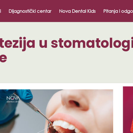
i
Dijagnostički centar
Nova Dental Kids
Pitanja i odgo
ezija u stomatologij
te