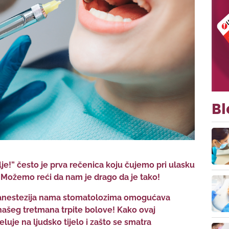
Bl
je!” često je prva rečenica koju čujemo pri ulasku
 Možemo reći da nam je drago da je tako!
a anestezija nama stomatolozima omogućava
 našeg tretmana trpite bolove! Kako ovaj
luje na ljudsko tijelo i zašto se smatra