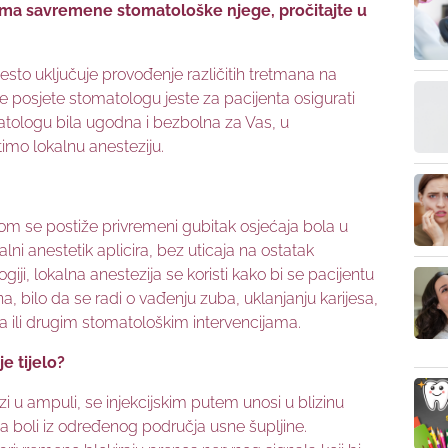
ma savremene stomatološke njege, pročitajte u
sto uključuje provođenje različitih tretmana na
e posjete stomatologu jeste za pacijenta osigurati
atologu bila ugodna i bezbolna za Vas, u
imo lokalnu anesteziju.
jom se postiže privremeni gubitak osjećaja bola u
ni anestetik aplicira, bez uticaja na ostatak
giji, lokalna anestezija se koristi kako bi se pacijentu
bilo da se radi o vađenju zuba, uklanjanju karijesa,
la ili drugim stomatološkim intervencijama.
e tijelo?
i u ampuli, se injekcijskim putem unosi u blizinu
ja boli iz određenog područja usne šupljine.