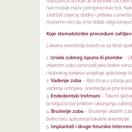
Supstance od kojih je anestetik sačinjen 
naš mozak inače percipirao kao bol. Nak
zadržati osjećaj dodira i pritiska u anest
možemo reći da smo dobili odgovarajuć
Koje stomatološke procedure zahtjeva
Lokalna anestezija koristi se za širok sp
Izrada zubnog ispuna ili plombe
– Uk
vitalnom zubu proizvodi jake bolne senz
i dubokog karijesa savjetuje apliciranje l
Vađenje zuba
– Bilo da je u pitanju j
vađenja umnjaka, anestezija je prvi kor
Endodontski tretmani
– Tokom liječen
bi isključio bol prilikom uklanjanja zubno
Brušenje zuba
– Brušenje vitalnih zub
bolno bez apliciranja lokalne anestezije.
Implantati i druge hirurške interven