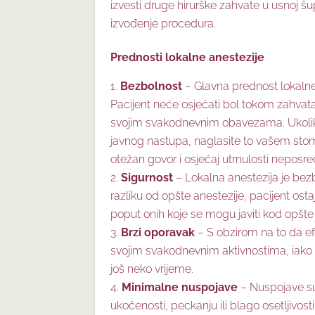
izvesti druge hirurške zahvate u usnoj šup
izvođenje procedura.
Prednosti lokalne anestezije
Bezbolnost
– Glavna prednost lokalne 
Pacijent neće osjećati bol tokom zahvata
svojim svakodnevnim obavezama. Ukoliko 
javnog nastupa, naglasite to vašem stom
otežan govor i osjećaj utrnulosti neposr
Sigurnost
– Lokalna anestezija je bez
razliku od opšte anestezije, pacijent ostaje
poput onih koje se mogu javiti kod opšte 
Brzi oporavak
– S obzirom na to da efe
svojim svakodnevnim aktivnostima, iako 
još neko vrijeme.
Minimalne nuspojave
– Nuspojave su 
ukočenosti, peckanju ili blago osetljivosti