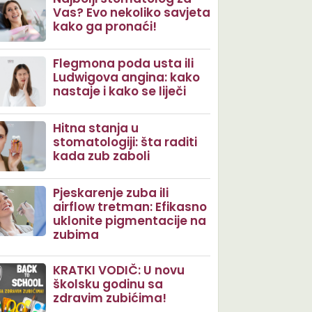
Vas? Evo nekoliko savjeta
kako ga pronaći!
Flegmona poda usta ili
Ludwigova angina: kako
nastaje i kako se liječi
Hitna stanja u
stomatologiji: šta raditi
kada zub zaboli
Pjeskarenje zuba ili
airflow tretman: Efikasno
uklonite pigmentacije na
zubima
KRATKI VODIČ: U novu
školsku godinu sa
zdravim zubićima!