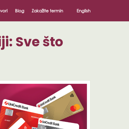
vori
Blog
Zakažite termin
English
i: Sve što