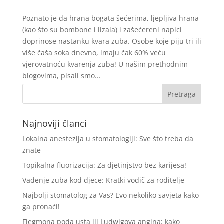
Poznato je da hrana bogata šećerima, ljepljiva hrana
(kao što su bombone i lizala) i zašećereni napici
doprinose nastanku kvara zuba. Osobe koje piju tri ili
više čaša soka dnevno, imaju čak 60% veću
vjerovatnoću kvarenja zuba! U našim prethodnim
blogovima, pisali smo...
Najnoviji članci
Lokalna anestezija u stomatologiji: Sve što treba da
znate
Topikalna fluorizacija: Za djetinjstvo bez karijesa!
Vađenje zuba kod djece: Kratki vodič za roditelje
Najbolji stomatolog za Vas? Evo nekoliko savjeta kako
ga pronaći!
Flegmona poda usta ili Ludwigova angina: kako