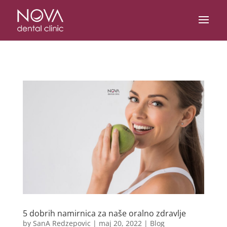
/* scripta za slike*/
/* scripta za footer*/
5 dobrih namirnica za naše oralno zdravlje
by
SanA Redzepovic
|
maj 20, 2022
|
Blog