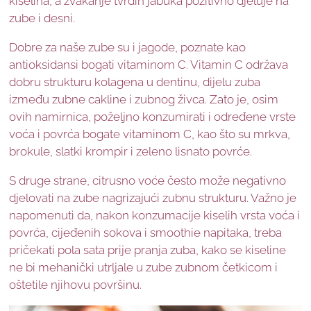
kiselina, a žvakanje tvrdih jabuka pozitivno djeluje na
zube i desni.
Dobre za naše zube su i jagode, poznate kao
antioksidansi bogati vitaminom C. Vitamin C održava
dobru strukturu kolagena u dentinu, dijelu zuba
između zubne cakline i zubnog živca. Zato je, osim
ovih namirnica, poželjno konzumirati i određene vrste
voća i povrća bogate vitaminom C, kao što su mrkva,
brokule, slatki krompir i zeleno lisnato povrće.
S druge strane, citrusno voće često može negativno
djelovati na zube nagrizajući zubnu strukturu. Važno je
napomenuti da, nakon konzumacije kiselih vrsta voća i
povrća, cijeđenih sokova i smoothie napitaka, treba
pričekati pola sata prije pranja zuba, kako se kiseline
ne bi mehanički utrljale u zube zubnom četkicom i
oštetile njihovu površinu.