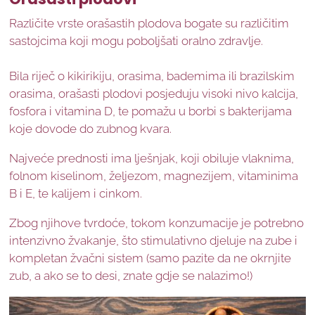
Različite vrste orašastih plodova bogate su različitim
sastojcima koji mogu poboljšati oralno zdravlje.
Bila riječ o kikirikiju, orasima, bademima ili brazilskim
orasima, orašasti plodovi posjeduju visoki nivo kalcija,
fosfora i vitamina D, te pomažu u borbi s bakterijama
koje dovode do zubnog kvara.
Najveće prednosti ima lješnjak, koji obiluje vlaknima,
folnom kiselinom, željezom, magnezijem, vitaminima
B i E, te kalijem i cinkom.
Zbog njihove tvrdoće, tokom konzumacije je potrebno
intenzivno žvakanje, što stimulativno djeluje na zube i
kompletan žvačni sistem (samo pazite da ne okrnjite
zub, a ako se to desi, znate gdje se nalazimo!)