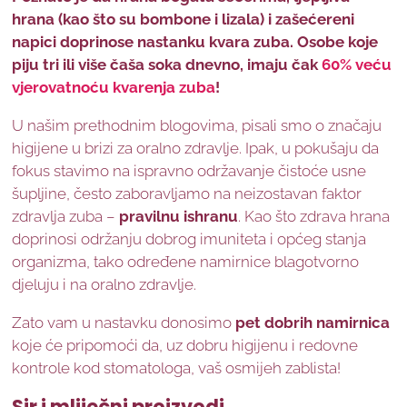
hrana (kao što su bombone i lizala) i zašećereni
napici doprinose nastanku kvara zuba. Osobe koje
piju tri ili više čaša soka dnevno, imaju čak
60% veću
vjerovatnoću kvarenja zuba
!
U našim prethodnim blogovima, pisali smo o značaju
higijene u brizi za oralno zdravlje. Ipak, u pokušaju da
fokus stavimo na ispravno održavanje čistoće usne
šupljine, često zaboravljamo na neizostavan faktor
zdravlja zuba –
pravilnu ishranu
. Kao što zdrava hrana
doprinosi održanju dobrog imuniteta i općeg stanja
organizma, tako određene namirnice blagotvorno
djeluju i na oralno zdravlje.
Zato vam u nastavku donosimo
pet dobrih namirnica
koje će pripomoći da, uz dobru higijenu i redovne
kontrole kod stomatologa, vaš osmijeh zablista!
Sir i mliječni proizvodi