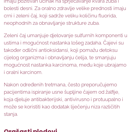
imaju pozitivan učinak na sprječavanje kvara zuba i
bolesti desni. Za oralno zdravlje velike prednosti imaju
crni i zeleni čaj, koji sadrže veliku količinu fluorida,
neophodnih za obnavljanje strukture zuba.
Zeleni čaj umanjuje djelovanje sulfurnih komponenti u
ustima i mogućnost nastanka lošeg zadaha. Čajevi su
također odlični antioksidansi, koji pomažu detoksu
cijelog organizma i obnavljanju ćelija, te smanjuju
mogućnost nastanka karcinoma, među koje ubrajamo
i oralni karcinom.
Nakon određenih tretmana, često preporučujemo
pacijentima ispiranje usne šupljine čajem od žalfije,
koja djeluje antibakterijski, antivirusno i protuupalno i
može se koristiti kao dodatak liječenju niza različitih
stanja.
Orašasti plodovi