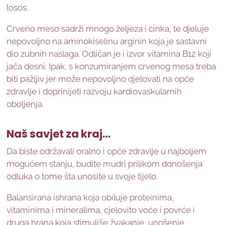
losos.
Crveno meso sadrži mnogo željeza i cinka, te djeluje
nepovoljno na aminokiselinu arginin koja je sastavni
dio zubnih naslaga. Odličan je i izvor vitamina B12 koji
jača desni. Ipak, s konzumiranjem crvenog mesa treba
biti pažljiv jer može nepovoljno djelovati na opće
zdravlje i doprinijeti razvoju kardiovaskularnih
oboljenja.
Naš savjet za kraj…
Da biste održavali oralno i opće zdravlje u najboljem
mogućem stanju, budite mudri prilikom donošenja
odluka o tome šta unosite u svoje tijelo.
Balansirana ishrana koja obiluje proteinima,
vitaminima i mineralima, cjelovito voće i povrće i
druga hrana koja stimuliše žvakanje, unošenje