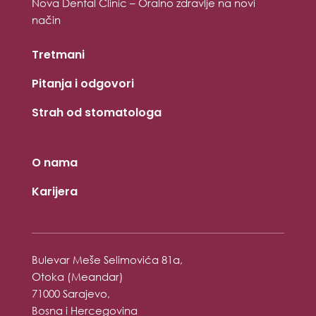
Nova Dental Clinic – Oralno zdravlje na novi
način
Tretmani
Pitanja i odgovori
Strah od stomatologa
O nama
Karijera
Bulevar Meše Selimovića 81a,
Otoka (Meandar)
71000 Sarajevo,
Bosna i Hercegovina