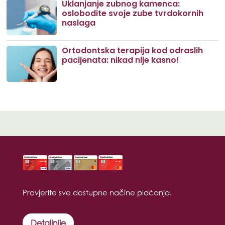
Uklanjanje zubnog kamenca:
oslobodite svoje zube tvrdokornih
naslaga
Ortodontska terapija kod odraslih
pacijenata: nikad nije kasno!
Provjerite sve dostupne načine plaćanja.
Detaljnije