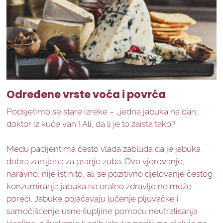
Određene vrste voća i povrća
Podsjetimo se stare izreke – „jedna jabuka na dan,
doktor iz kuće van“! Ali, da li je to zaista tako?
Među pacijentima često vlada zabluda da je jabuka
dobra zamjena za pranje zuba. Ovo vjerovanje,
naravno, nije istinito, ali se pozitivno djelovanje čestog
konzumiranja jabuka na oralno zdravlje ne može
poreći. Jabuke pojačavaju lučenje pljuvačke i
samočišćenje usne šupljine pomoću neutralisanja