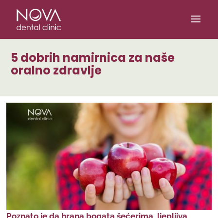
/* scripta za slike*/
/* scripta za footer*/
5 dobrih namirnica za naše
oralno zdravlje
Poznato je da hrana bogata šećerima, ljepljiva