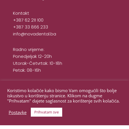
Kontakt
+387 62 211 100
+387 33 866 233
info@novadental.ba
Radno vrijeme:
Ponedjeljak 12-20h
Utorak-Četvrtak: 10-18h
Petak: 08-16h
Pratite nas
Koristimo kolačiće kako bismo Vam omogućili što bolje
iskustvo u korištenju stranice. Klikom na dugme
"Prihvatam" dajete saglasnost za korištenje svih kolačića.
Postavke
Prihvatam sve
© Nova Dental Clinic 2024