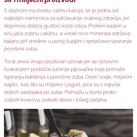
S obzirom na visoku razinu kalcija, sir je jedna od
najboljih namirnica za održavanje oralnog zdravlja, jer
doprinosi dobroj gustoći kosti vilica. Protein kazein u
siru jača zubnu caklinu, a visoki nivo minerala održava
balans pH sredine u usnoj šupljini i sprječava razaranje
površine zuba.
Tvrdi sirevi imaju pozitivan učinak jer se njihovim
žvakanjem podstiče lučenje pljuvačke koja pomaže
ispiranju bakterija s površine zuba. Osim vode, mliječni
napici, kao što su mlijeko i jogurt, pića su s najviše
dobrih sastojaka po zube. Pomažu u borbi protiv
zubnih kvarova, bolesti desni i lošeg zadaha.