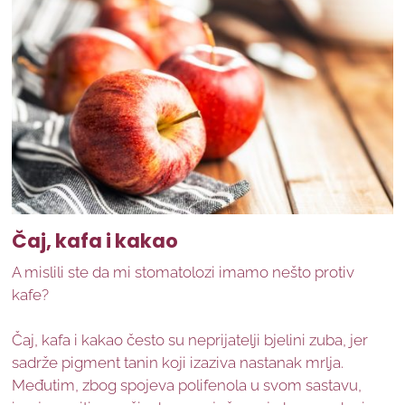
Čaj, kafa i kakao
A mislili ste da mi stomatolozi imamo nešto protiv
kafe?
Čaj, kafa i kakao često su neprijatelji bjelini zuba, jer
sadrže pigment tanin koji izaziva nastanak mrlja.
Međutim, zbog spojeva polifenola u svom sastavu,