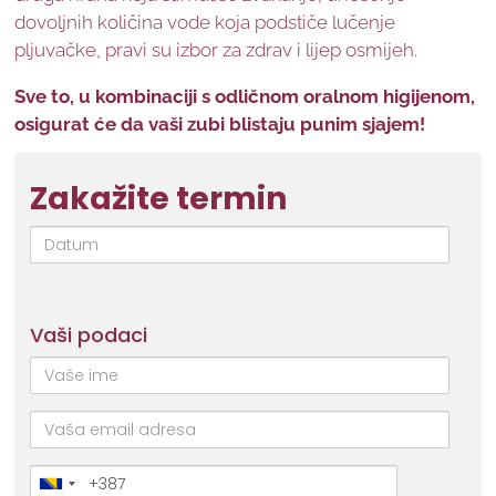
dovoljnih količina vode koja podstiče lučenje
pljuvačke, pravi su izbor za zdrav i lijep osmijeh.
Sve to, u kombinaciji s odličnom oralnom higijenom,
osigurat će da vaši zubi blistaju punim sjajem!
Zakažite termin
Datum
Vaši podaci
Ime
i
prezime
email
Broj