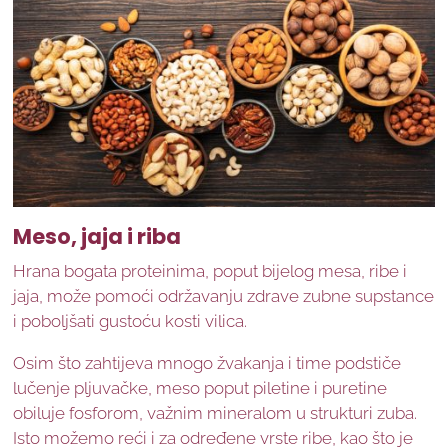
Meso, jaja i riba
Hrana bogata proteinima, poput bijelog mesa, ribe i
jaja, može pomoći održavanju zdrave zubne supstance
i poboljšati gustoću kosti vilica.
Osim što zahtijeva mnogo žvakanja i time podstiče
lučenje pljuvačke, meso poput piletine i puretine
obiluje fosforom, važnim mineralom u strukturi zuba.
Isto možemo reći i za određene vrste ribe, kao što je