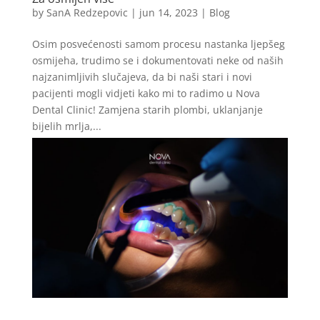
by
SanA Redzepovic
|
jun 14, 2023
|
Blog
Osim posvećenosti samom procesu nastanka ljepšeg
osmijeha, trudimo se i dokumentovati neke od naših
najzanimljivih slučajeva, da bi naši stari i novi
pacijenti mogli vidjeti kako mi to radimo u Nova
Dental Clinic! Zamjena starih plombi, uklanjanje
bijelih mrlja,...