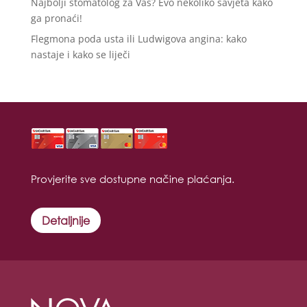
Najbolji stomatolog za Vas? Evo nekoliko savjeta kako
ga pronaći!
Flegmona poda usta ili Ludwigova angina: kako
nastaje i kako se liječi
Provjerite sve dostupne načine plaćanja.
Detaljnije