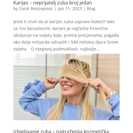
Karijes – neprijatelj zuba broj jedan
by
SanA Redzepovic
|
jan 11, 2023
|
Blog
Jeste li znali da je karijes zuba zapravo bolest? Iako
se čini bezazlenim, karijes je najčešće hronično
oboljenje na svijetu koje, prema procjenama, pogađa
oko dvije milijarde odraslih i 540 miliona djece širom
svijeta. O njegovoj podmuklosti, najbolje...
Izbjeljivanje zuba – najtraženija kozmetička