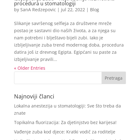
procedura u stomatologiji
by
SanA Redzepovic
|
jul 22, 2022
|
Blog
Slikanje savršenog selfieja za društvene mreže
postao je sastavni dio naših života, a za njega su
nam potrebni i blještavo bijeli zubi. Iako je
izbljeljivanje zuba trend modernog doba, procedura
datira još iz drevnog Egipta. Egipćani su paste za
izbjeljivanje pravili...
« Older Entries
Najnoviji članci
Lokalna anestezija u stomatologiji: Sve što treba da
znate
Topikalna fluorizacija: Za djetinjstvo bez karijesa!
Vađenje zuba kod djece: Kratki vodič za roditelje