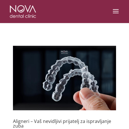
/* scripta za slike*/
/* scripta za footer*/
Aligneri – Vaš nevidljivi prijatelj za ispravljanje
zuba