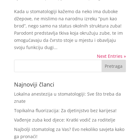
Kada u stomatologiji kažemo da neko ima duboke
džepove, ne mislimo na narodnu izreku “pun kao
brod”, nego samo na status okolnih struktura zuba!
Parodont predstavlja tkiva koja okružuju zube, te im
omogućavaju da čvrsto stoje u mjestu i obavljaju
svoju funkciju dugi...
Next Entries »
Najnoviji članci
Lokalna anestezija u stomatologiji: Sve što treba da
znate
Topikalna fluorizacija: Za djetinjstvo bez karijesa!
Vađenje zuba kod djece: Kratki vodič za roditelje
Najbolji stomatolog za Vas? Evo nekoliko savjeta kako
ga pronaći!