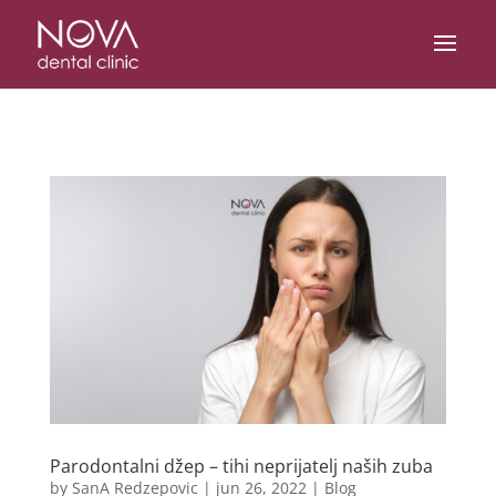
/* scripta za slike*/
/* scripta za footer*/
Parodontalni džep – tihi neprijatelj naših zuba
by
SanA Redzepovic
|
jun 26, 2022
|
Blog