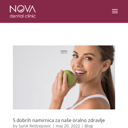
/* scripta za slike*/
/* scripta za footer*/
5 dobrih namirnica za naše oralno zdravlje
by
SanA Redzepovic
|
maj 20, 2022
|
Blog