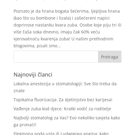
Poznato je da hrana bogata šećerima, ljepljiva hrana
(kao što su bombone i lizala) i zašećereni napici
doprinose nastanku kvara zuba. Osobe koje piju tri ili
više čaša soka dnevno, imaju čak 60% veću
vjerovatnoću kvarenja zuba! U našim prethodnim
blogovima, pisali smo...
Najnoviji članci
Lokalna anestezija u stomatologiji: Sve što treba da
znate
Topikalna fluorizacija: Za djetinjstvo bez karijesa!
Vađenje zuba kod djece: Kratki vodič za roditelje
Najbolji stomatolog za Vas? Evo nekoliko savjeta kako
ga pronaći!
Flegmona poda usta ili Ludwigova angina: kako