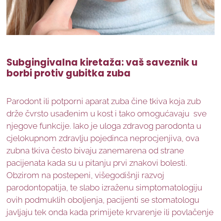
Subgingivalna
kiretaža: vaš saveznik u
borbi protiv gubitka zuba
Parodont ili potporni aparat zuba čine tkiva koja zub
drže čvrsto usađenim u kost i tako omogućavaju sve
njegove funkcije. Iako je uloga zdravog parodonta u
cjelokupnom zdravlju pojedinca neprocjenjiva, ova
zubna tkiva često bivaju zanemarena od strane
pacijenata kada su u pitanju prvi znakovi bolesti.
Obzirom na postepeni, višegodišnji razvoj
parodontopatija, te slabo izraženu simptomatologiju
ovih podmuklih oboljenja, pacijenti se stomatologu
javljaju tek onda kada primijete krvarenje ili povlačenje