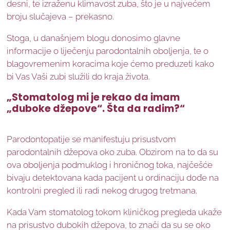
desni, te izraženu klimavost zuba, što je u najvećem
broju slučajeva – prekasno.
Stoga, u današnjem blogu donosimo glavne
informacije o liječenju parodontalnih oboljenja, te o
blagovremenim koracima koje ćemo preduzeti kako
bi Vas Vaši zubi služili do kraja života.
„Stomatolog mi je rekao da imam
„duboke džepove“. Šta da radim?“
Parodontopatije se manifestuju prisustvom
parodontalnih džepova oko zuba. Obzirom na to da su
ova oboljenja podmuklog i hroničnog toka, najčešće
bivaju detektovana kada pacijent u ordinaciju dođe na
kontrolni pregled ili radi nekog drugog tretmana.
Kada Vam stomatolog tokom kliničkog pregleda ukaže
na prisustvo dubokih džepova, to znači da su se oko