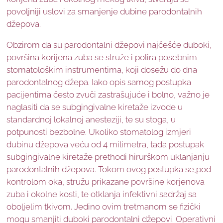
povoljniji uslovi za smanjenje dubine parodontalnih
džepova.
Obzirom da su parodontalni džepovi najčešće duboki,
površina korijena zuba se struže i polira posebnim
stomatološkim instrumentima, koji dosežu do dna
parodontalnog džepa. Iako opis samog postupka
pacijentima često zvuči zastrašujuće i bolno, važno je
naglasiti da se subgingivalne kiretaže izvode u
standardnoj lokalnoj anesteziji, te su stoga, u
potpunosti bezbolne. Ukoliko stomatolog izmjeri
dubinu džepova veću od 4 milimetra, tada postupak
subgingivalne kiretaže prethodi hirurškom uklanjanju
parodontalnih džepova. Tokom ovog postupka se,pod
kontrolom oka, stružu prikazane površine korjenova
zuba i okolne kosti, te otklanja infektivni sadržaj sa
oboljelim tkivom. Jedino ovim tretmanom se fizički
mogu smanjiti duboki parodontalni džepovi. Operativni