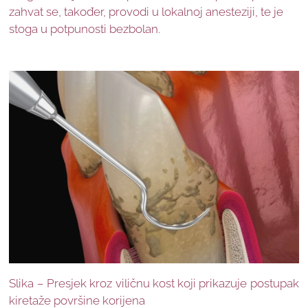
zahvat se, također, provodi u lokalnoj anesteziji, te je
stoga u potpunosti bezbolan.
Slika – Presjek kroz viličnu kost koji prikazuje postupak
kiretaže površine korijena