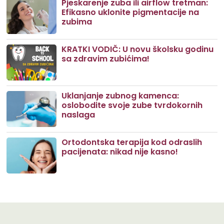
Pjeskarenje zuba ili airflow tretman:
Efikasno uklonite pigmentacije na
zubima
KRATKI VODIČ: U novu školsku godinu
sa zdravim zubićima!
Uklanjanje zubnog kamenca:
oslobodite svoje zube tvrdokornih
naslaga
Ortodontska terapija kod odraslih
pacijenata: nikad nije kasno!