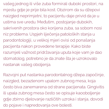
vašeg jednog ili više zuba formirali duboki prostori, na
mjestu gdje je prije bila kost. Obzirom da su džepovi
naizgled neprimjetni, to pacijentu daje privid da je u
ustima sve uredu. Međutim, postojanje dubokih,
sakrivenih prostora oko korijena zuba, sa sobom nosi
niz problema. Uspjeh liječenja patoloških stanja u
parodontologiji, u velikoj mjeri ovisi od ponašanja
pacijenta nakon provedene terapije. Kako biste
razumjeli važnost pridržavanja uputa koje vam je dao
stomatolog, potrebno je da znate šta je uzrokovalo
nastanak vašeg oboljenja.
Razvojni put nastanka parodontalnog džepa započinje,
naizgled, bezazlenom upalom zubnog mesa, koja
često biva zanemarena od strane pacijenata. Gingivitis
ili upala zubnog mesa često se opisuje kaooboljenje
gdje zbirno djelovanje različitih uzroka i stanja, dovodi
do pojave i napredovanja ove bolesti.