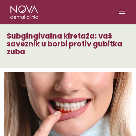
/* scripta za slike*/
/* scripta za footer*/
Subgingivalna kiretaža: vaš
saveznik u borbi protiv gubitka
zuba