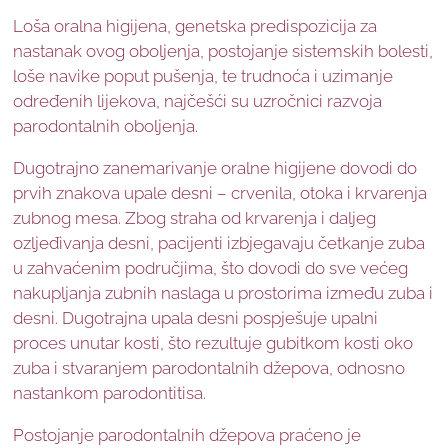
Loša oralna higijena, genetska predispozicija za
nastanak ovog oboljenja, postojanje sistemskih bolesti,
loše navike poput pušenja, te trudnoća i uzimanje
određenih lijekova, najčešći su uzročnici razvoja
parodontalnih oboljenja.
Dugotrajno zanemarivanje oralne higijene dovodi do
prvih znakova upale desni – crvenila, otoka i krvarenja
zubnog mesa. Zbog straha od krvarenja i daljeg
ozljeđivanja desni, pacijenti izbjegavaju četkanje zuba
u zahvaćenim područjima, što dovodi do sve većeg
nakupljanja zubnih naslaga u prostorima između zuba i
desni. Dugotrajna upala desni pospješuje upalni
proces unutar kosti, što rezultuje gubitkom kosti oko
zuba i stvaranjem parodontalnih džepova, odnosno
nastankom parodontitisa.
Postojanje parodontalnih džepova praćeno je