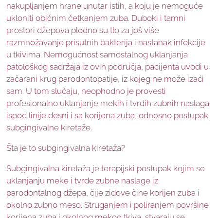
nakupljanjem hrane unutar istih, a koju je nemoguće
ukloniti običnim četkanjem zuba. Duboki i tamni
prostori džepova plodno su tlo za još više
razmnožavanje prisutnih bakterija i nastanak infekcije
u tkivima. Nemogućnost samostalnog uklanjanja
patološkog sadržaja iz ovih područja, pacijenta uvodi u
začarani krug parodontopatije, iz kojeg ne može izaći
sam. U tom slučaju, neophodno je provesti
profesionalno uklanjanje mekih i tvrdih zubnih naslaga
ispod linije desni i sa korijena zuba, odnosno postupak
subgingivalne kiretaže.
Šta je to subgingivalna kiretaža?
Subgingivalna kiretaža je terapijski postupak kojim se
uklanjanju meke i tvrde zubne naslage iz
parodontalnog džepa, čije zidove čine korijen zuba i
okolno zubno meso. Struganjem i poliranjem površine
korijena zuba i okolnog mekog tkiva, stvaraju se