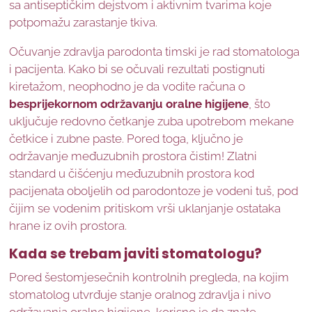
sa antiseptičkim dejstvom i aktivnim tvarima koje
potpomažu zarastanje tkiva.
Očuvanje zdravlja parodonta timski je rad stomatologa
i pacijenta. Kako bi se očuvali rezultati postignuti
kiretažom, neophodno je da vodite računa o
besprijekornom održavanju oralne higijene
, što
uključuje redovno četkanje zuba upotrebom mekane
četkice i zubne paste. Pored toga, ključno je
održavanje međuzubnih prostora čistim! Zlatni
standard u čišćenju međuzubnih prostora kod
pacijenata oboljelih od parodontoze je vodeni tuš, pod
čijim se vodenim pritiskom vrši uklanjanje ostataka
hrane iz ovih prostora.
Kada se trebam javiti stomatologu?
Pored šestomjesečnih kontrolnih pregleda, na kojim
stomatolog utvrđuje stanje oralnog zdravlja i nivo