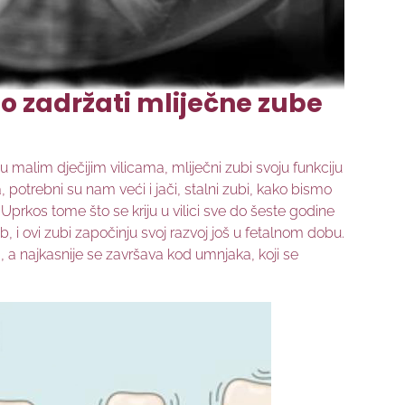
o zadržati mliječne zube
ju malim dječijim vilicama, mliječni zubi svoju funkciju
potrebni su nam veći i jači, stalni zubi, kako bismo
 Uprkos tome što se kriju u vilici sve do šeste godine
ub, i ovi zubi započinju svoj razvoj još u fetalnom dobu.
a, a najkasnije se završava kod umnjaka, koji se