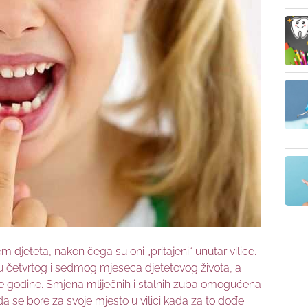
 djeteta, nakon čega su oni „pritajeni“ unutar vilice.
u četvrtog i sedmog mjeseca djetetovog života, a
e godine. Smjena mliječnih i stalnih zuba omogućena
da se bore za svoje mjesto u vilici kada za to dođe