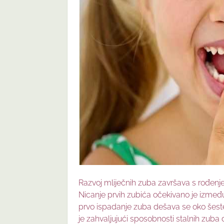
Razvoj mliječnih zuba završava s rođenjem
Nicanje prvih zubića očekivano je izmeđ
prvo ispadanje zuba dešava se oko šest
je zahvaljujući sposobnosti stalnih zuba 