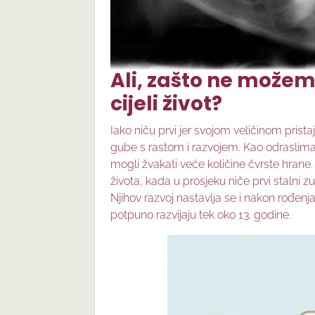
Ali, zašto ne možem
cijeli život?
Iako niču prvi jer svojom veličinom prista
gube s rastom i razvojem. Kao odraslima, 
mogli žvakati veće količine čvrste hrane.
života, kada u prosjeku niče prvi stalni z
Njihov razvoj nastavlja se i nakon rođenj
potpuno razvijaju tek oko 13. godine.