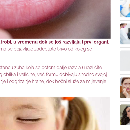
robi, u vremenu dok se još razvijaju i prvi organi.
ma se pojavljuje zadebljalo tkivo od kojeg se
ancu zuba koja se potom dalje razvija u različite
tog oblika i veličine, već formu dobivaju shodno svojoj
anje i odgrizanje hrane, dok bočni služe za mljevenje i