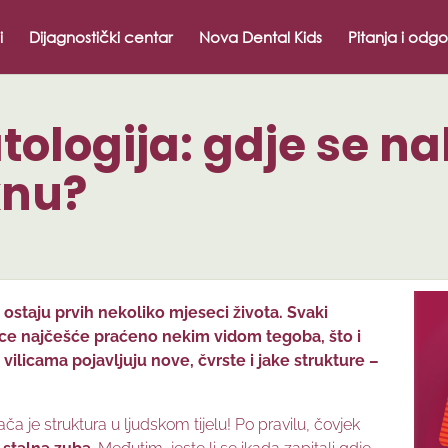
i
Dijagnostički centar
Nova Dental Kids
Pitanja i odgo
ologija: gdje se nal
knu?
 ostaju prvih nekoliko mjeseci života. Svaki
jece najčešće praćeno nekim vidom tegoba, što i
vilicama pojavljuju nove, čvrste i jake strukture –
a je struktura u ljudskom tijelu! Po pravilu, čovjek