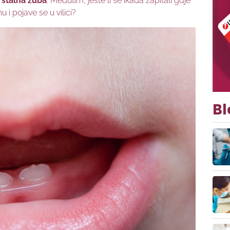
a stalna zuba
. Međutim, jeste li se ikada zapitali gdje
u i pojave se u vilici?
Bl