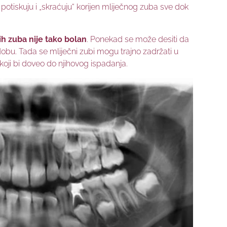
 potiskuju i „skraćuju“ korijen mliječnog zuba sve dok
ih zuba nije tako bolan
. Ponekad se može desiti da
dobu. Tada se mliječni zubi mogu trajno zadržati u
a koji bi doveo do njihovog ispadanja.