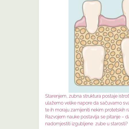
Starenjem, zubna struktura postaje ist
ulažemo velike napore da sačuvamo svaki 
te ih moraju zamijeniti nekim protetskih r
Razvojem nauke postavlja se pitanje – da l
nadomjestiti izgubljene zube u starosti?