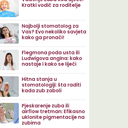
Kratki vodič za roditelje
Najbolji stomatolog za
Vas? Evo nekoliko savjeta
kako ga pronaći!
Flegmona poda usta ili
Ludwigova angina: kako
nastaje i kako se liječi
Hitna stanja u
stomatologiji: šta raditi
kada zub zaboli
Pjeskarenje zuba ili
airflow tretman: Efikasno
uklonite pigmentacije na
zubima