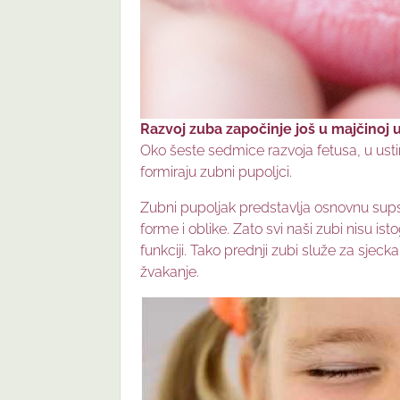
Razvoj zuba započinje još u majčinoj ut
Oko šeste sedmice razvoja fetusa, u usti
formiraju zubni pupoljci.
Zubni pupoljak predstavlja osnovnu supst
forme i oblike. Zato svi naši zubi nisu is
funkciji. Tako prednji zubi služe za sjeck
žvakanje.