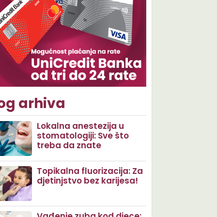
og arhiva
Lokalna anestezija u
stomatologiji: Sve što
treba da znate
Topikalna fluorizacija: Za
djetinjstvo bez karijesa!
Vađenje zuba kod djece: