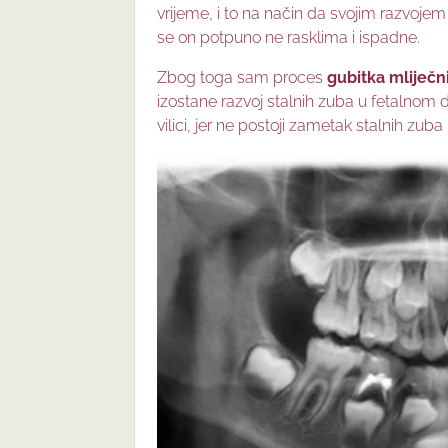
vrijeme, i to na način da svojim razvojem
se on potpuno ne rasklima i ispadne.
Zbog toga sam proces
gubitka mliječn
izostane razvoj stalnih zuba u fetalnom 
vilici, jer ne postoji zametak stalnih zub