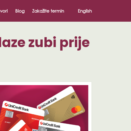
vori
Blog
Zakažite termin
English
aze zubi prije