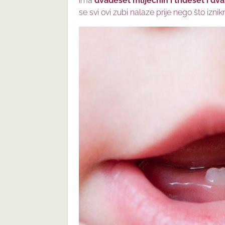
ima
dvadeset mliječnih i trideset i dv
se svi ovi zubi nalaze prije nego što iznikn