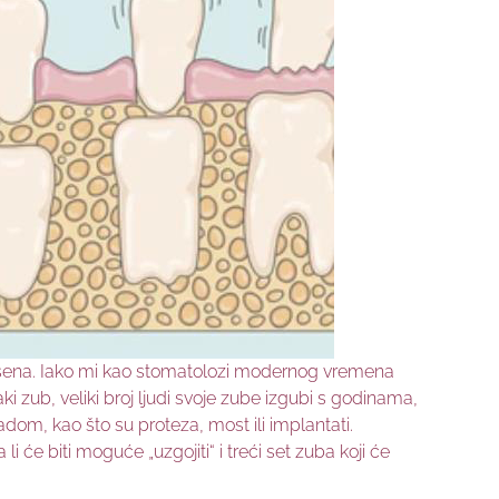
rošena. Iako mi kao stomatolozi modernog vremena
zub, veliki broj ljudi svoje zube izgubi s godinama,
adom, kao što su proteza, most ili implantati.
i će biti moguće „uzgojiti“ i treći set zuba koji će