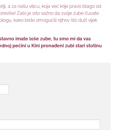
ji, a za našu vilicu, koja već krije pravo blago od
 previše! Zato je vrlo važno da svoje zube čuvate
logu, kako biste omogućili njihov što duži vijek
ostavno imate loše zube, tu smo mi da vas
noj pećini u Kini pronađeni zubi stari stotinu