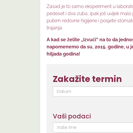
Zasad je to samo eksperiment u laboratori
pedeset i dva zuba, ipak još uvijek malo
putem redovne higijene i posjete stomato
trajanja.
A kad se želite „izvući“ na to da jedn
napomenemo da su, 2015. godine, u jed
hiljada godina!
Zakažite termin
Datum
Vaši podaci
Ime
i