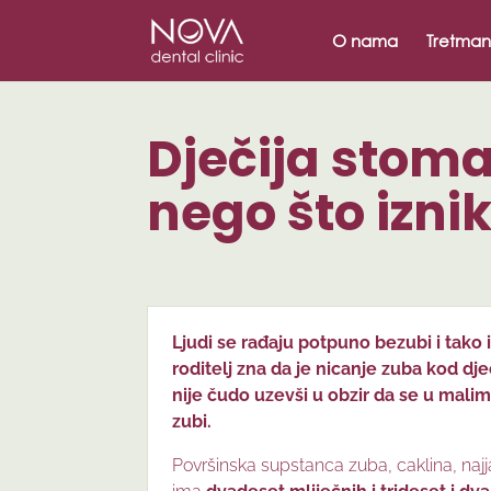
/* scripta za slike*/
/* scripta za footer*/
O nama
Tretman
Dječija stomat
nego što izni
Ljudi se rađaju potpuno bezubi i tako i
roditelj zna da je nicanje zuba kod d
nije čudo uzevši u obzir da se u malim 
zubi.
Površinska supstanca zuba, caklina, najjač